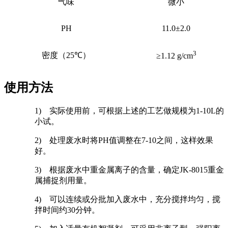
气味
微小
PH
11.0
±
2.0
3
密度（
25
℃）
≥
1.12 g/cm
使用方法
1)
实际使用前，可根据上述的工艺做规模为
1-10L
的
小试。
2)
处理废水时将
PH
值调整在
7-10
之间，这样效果
好。
3)
根据废水中重金属离子的含量，确定
JK-8015
重金
属捕捉剂用量。
4)
可以连续或分批加入废水中，充分搅拌均匀，搅
拌时间约
30
分钟。