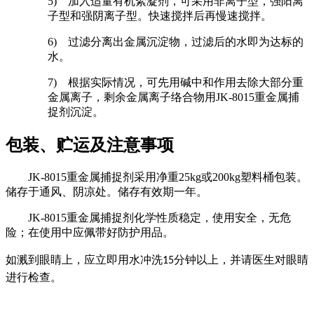
5)
加入适量有机絮凝剂，可采用非离子型，强阳离
子型和强阴离子型。快速搅拌后再慢速搅拌。
6)
过滤分离出金属沉淀物，过滤后的水即为达标的
水。
7)
根据实际情况，可先用碱中和作用去除大部分重
金属离子，剩余金属离子络合物用
JK-8015
重金属捕
捉剂沉淀。
包装、贮运及注意事项
JK-8015
重金属捕捉剂采用净重
25kg
或
200kg
塑料桶包装。
储存于通风、阴凉处。储存有效期一年。
JK-8015
重金属捕捉剂化学性质稳定，使用安全，无危
险；在使用中应佩带好防护用品。
如溅到眼睛上，应立即用水冲洗
分钟以上，并请医生对眼睛
15
进行检查。