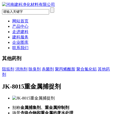
网站首页
产品中心
走进建科
建科服务
企业图库
联系我们
其他药剂
阻垢剂
消泡剂
除臭剂
杀菌剂
聚丙烯酰胺
聚合氯化铝
其他药
剂
JK-8015重金属捕捉剂
别称
金属捕集剂、重金属抑制剂
场景
含络合物和重金属的废水处理